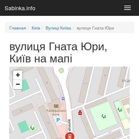
Sabinka.info
Toggl
navig
Главная
Київ
Вулиці Київа
вулиця Гната Юри
вулиця Гната Юри,
Київ на мапі
+
Завантаження мапи
−