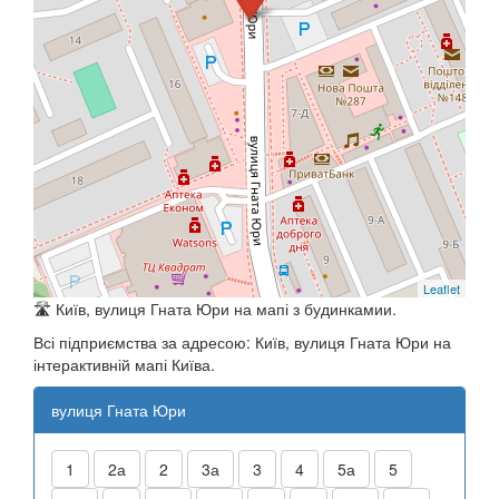
Leaflet
🛣️ Київ, вулиця Гната Юри на мапі з будинкамии.
Всі підприємства за адресою: Київ, вулиця Гната Юри на
інтерактивній мапі Київа.
вулиця Гната Юри
1
2а
2
3а
3
4
5а
5