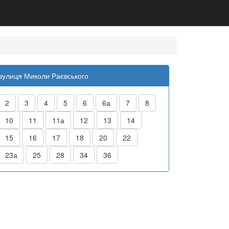
вулиця Миколи Раєвського
2
3
4
5
6
6а
7
8
10
11
11а
12
13
14
15
16
17
18
20
22
23а
25
28
34
36