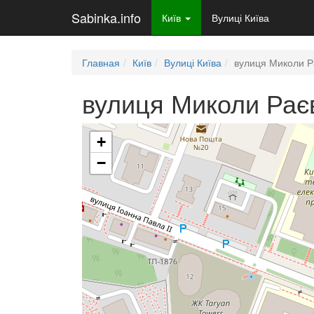
Sabinka.info
Київ
Вулиці Київа
Главная
Київ
Вулиці Київа
вулиця Миколи Р
вулиця Миколи Раєв
+
Завантаження мапи
−