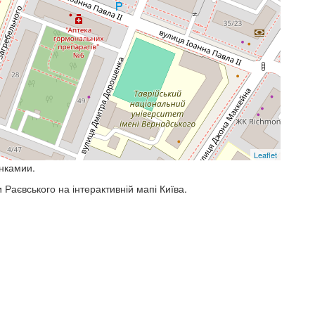
Leaflet
инкамии.
 Раєвського на інтерактивній мапі Київа.