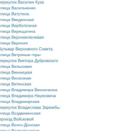
переулок Василия Кука
улица Васильченко
улица Ватутина
улица Введенская
улица Верболозная
улица Верещагина
улица Верхнеключевая
улица Верхняя
бульвар Верховного Совета
улица Ветряные горы
переулок Виктора Дубровского
улица Вильховая
улица Винницкая
улица Вискозная
улица Витянская
улица Владимира Винниченка
улица Владимира Наумовича
улица Владимирская
переулок Владислава Зарембы
улица Воздвиженская
проезд Войсковой
улица Волго-Донская
улица Волгоградская