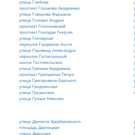
улица Глебова
проспект Глушкова Академика
улица Говорова Маршала
улица Головко Андрея
проспект Голосеевский
проспект Гонгадзе Георгия
улица Гончарная
переулок Гордиенко Костя
улица Горовица Александра
переулок Госпитальный
шоссе Гостомельское
улица Грекова Академика
проспект Григоренко Петра
улица Григоровича-Барского
улица Гродненская
улица Грузинская
улица Гулака Николая
улица Даниила Щербаковского
площадь Дарницкая
улица Двинская