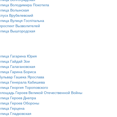
улица Володимира Покотила
улица Волынская
спуск Врубелевский
улица Вулиця Госпітальна
проспект Вызволителей
улица Вышгородская
улица Гагарина Юрия
улица Гайдай Зои
улица Галагановская
улица Гарина Бориса
бульвар Гашека Ярослава
улица Генерала Кабишева
улица Георгия Тороповского
площадь Героев Великой Отечественной Войны
улица Героев Днепра
улица Героев Обороны
улица Герцена
улица Гладковская