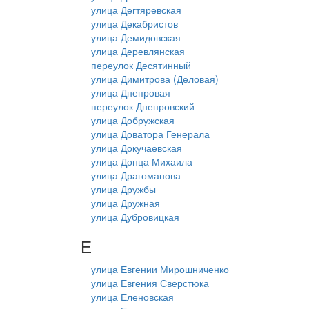
улица Дегтяревская
улица Декабристов
улица Демидовская
улица Деревлянская
переулок Десятинный
улица Димитрова (Деловая)
улица Днепровая
переулок Днепровский
улица Добружская
улица Доватора Генерала
улица Докучаевская
улица Донца Михаила
улица Драгоманова
улица Дружбы
улица Дружная
улица Дубровицкая
Е
улица Евгении Мирошниченко
улица Евгения Сверстюка
улица Еленовская