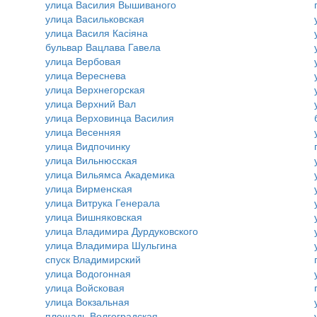
улица Василия Вышиваного
улица Васильковская
улица Василя Касіяна
бульвар Вацлава Гавела
улица Вербовая
улица Вереснева
улица Верхнегорская
улица Верхний Вал
улица Верховинца Василия
улица Весенняя
улица Видпочинку
улица Вильнюсская
улица Вильямса Академика
улица Вирменская
улица Витрука Генерала
улица Вишняковская
улица Владимира Дурдуковского
улица Владимира Шульгина
спуск Владимирский
улица Водогонная
улица Войсковая
улица Вокзальная
площадь Волгоградская