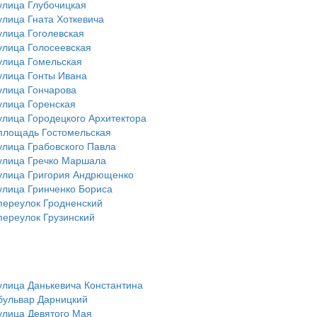
улица Глубочицкая
улица Гната Хоткевича
улица Гоголевская
улица Голосеевская
улица Гомельская
улица Гонты Ивана
улица Гончарова
улица Горенская
улица Городецкого Архитектора
площадь Гостомельская
улица Грабовского Павла
улица Гречко Маршала
улица Григория Андрющенко
улица Гринченко Бориса
переулок Гродненский
переулок Грузинский
улица Данькевича Константина
бульвар Дарницкий
улица Девятого Мая