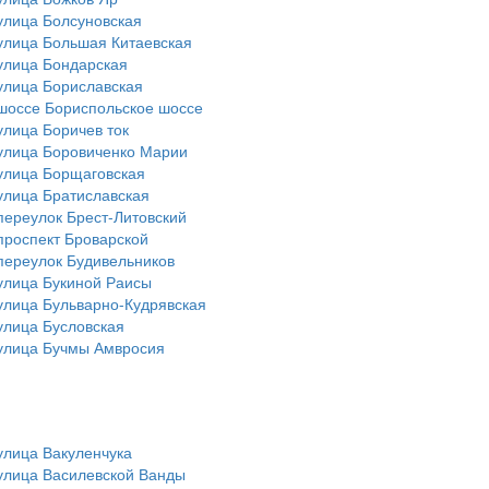
улица Болсуновская
улица Большая Китаевская
улица Бондарская
улица Бориславская
шоссе Бориспольское шоссе
улица Боричев ток
улица Боровиченко Марии
улица Борщаговская
улица Братиславская
переулок Брест-Литовский
проспект Броварской
переулок Будивельников
улица Букиной Раисы
улица Бульварно-Кудрявская
улица Бусловская
улица Бучмы Амвросия
улица Вакуленчука
улица Василевской Ванды