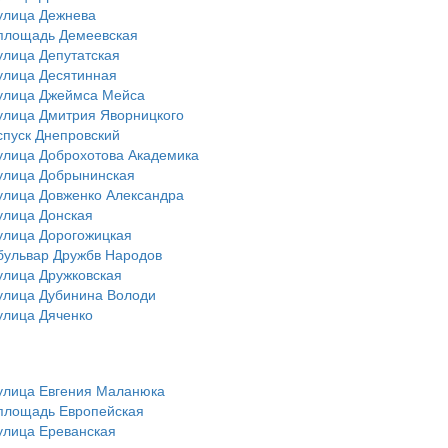
улица Дежнева
площадь Демеевская
улица Депутатская
улица Десятинная
улица Джеймса Мейса
улица Дмитрия Яворницкого
спуск Днепровский
улица Доброхотова Академика
улица Добрынинская
улица Довженко Александра
улица Донская
улица Дорогожицкая
бульвар Дружбв Народов
улица Дружковская
улица Дубинина Володи
улица Дяченко
улица Евгения Маланюка
площадь Европейская
улица Ереванская