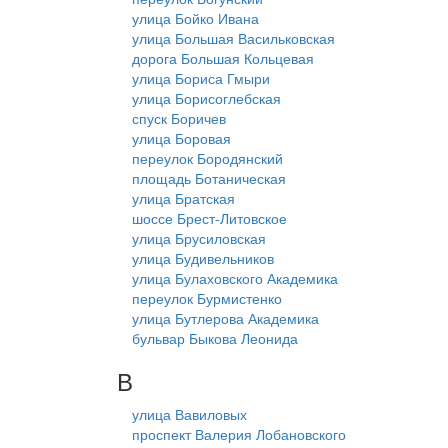
улица Бойко Ивана
улица Большая Васильковская
дорога Большая Кольцевая
улица Бориса Гмыри
улица Борисоглебская
спуск Боричев
улица Боровая
переулок Бородянский
площадь Ботаническая
улица Братская
шоссе Брест-Литовское
улица Брусиловская
улица Будивельников
улица Булаховского Академика
переулок Бурмистенко
улица Бутлерова Академика
бульвар Быкова Леонида
В
улица Вавиловых
проспект Валерия Лобановского