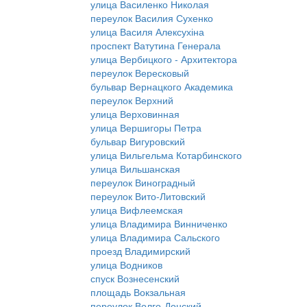
улица Василенко Николая
переулок Василия Сухенко
улица Василя Алексухіна
проспект Ватутина Генерала
улица Вербицкого - Архитектора
переулок Вересковый
бульвар Вернацкого Академика
переулок Верхний
улица Верховинная
улица Вершигоры Петра
бульвар Вигуровский
улица Вильгельма Котарбинского
улица Вильшанская
переулок Виноградный
переулок Вито-Литовский
улица Вифлеемская
улица Владимира Винниченко
улица Владимира Сальского
проезд Владимирский
улица Водников
спуск Вознесенский
площадь Вокзальная
переулок Волго-Донский