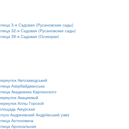
улица 3-я Садовая (Русановские сады)
улица 32-я Садовая (Русановские сады)
улица 39-я Садовая (Осокорки)
переулок Автозаводський
улица Азербайджанська
улица Академика Карпинского
переулок Акациевый
переулок Аллы Горской
площадь Амурская
спуск Андреевский Андріївський узвіз
улица Антоновича
улица Арсенальная