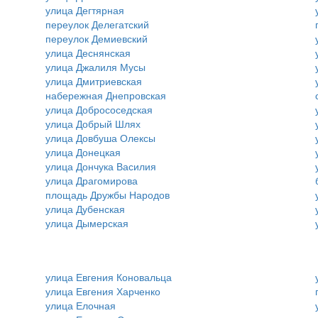
улица Дегтярная
переулок Делегатский
переулок Демиевский
улица Деснянская
улица Джалиля Мусы
улица Дмитриевская
набережная Днепровская
улица Добрососедская
улица Добрый Шлях
улица Довбуша Олексы
улица Донецкая
улица Дончука Василия
улица Драгомирова
площадь Дружбы Народов
улица Дубенская
улица Дымерская
улица Евгения Коновальца
улица Евгения Харченко
улица Елочная