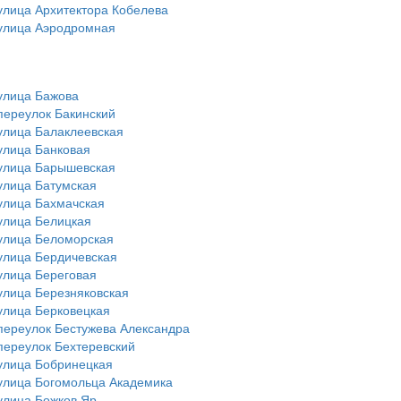
улица Архитектора Кобелева
улица Аэродромная
улица Бажова
переулок Бакинский
улица Балаклеевская
улица Банковая
улица Барышевская
улица Батумская
улица Бахмачская
улица Белицкая
улица Беломорская
улица Бердичевская
улица Береговая
улица Березняковская
улица Берковецкая
переулок Бестужева Александра
переулок Бехтеревский
улица Бобринецкая
улица Богомольца Академика
улица Божков Яр