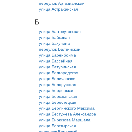
переулок Артезианский
улица Астраханская
Б
улица Багговутовская
улица Байковая
улица Бакунина
переулок Балтийский
улица Баренбойма
улица Бассейная
улица Батуринская
улица Белгородская
улица Беличанская
улица Белорусская
улица Бердянская
улица Бережанская
улица Берестецкая
улица Берлинского Максима
улица Бестужева Александра
улица Бирюзова Маршала
улица Богатырская
переулок Богунский