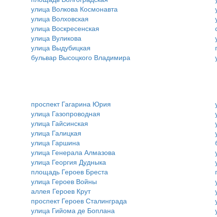
улица Волкова Космонавта
улица Волховская
улица Воскресенская
улица Вуликова
улица Выдубицкая
бульвар Высоцкого Владимира
проспект Гагарина Юрия
улица Газопроводная
улица Гайсинская
улица Галицкая
улица Гаршина
улица Генерала Алмазова
улица Георгия Дудныка
площадь Героев Бреста
улица Героев Войны
аллея Героев Крут
проспект Героев Сталинграда
улица Гийома де Боплана