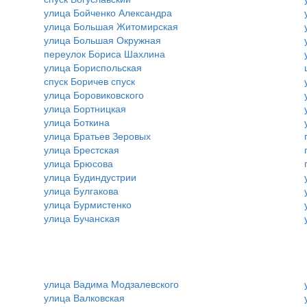
улица Бойченко Александра
улица Большая Житомирская
улица Большая Окружная
переулок Бориса Шахлина
улица Бориспольская
спуск Боричев спуск
улица Боровиковского
улица Бортницкая
улица Боткина
улица Братьев Зеровых
улица Брестская
улица Брюсова
улица Будиндустрии
улица Булгакова
улица Бурмистенко
улица Бучанская
улица Вадима Модзалевского
улица Валковская