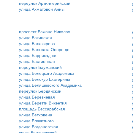
переулок Артиллерийский
улица Ахматовой Анны
проспект Бажана Николая
улица Бакинская
улица Балакирева
улица Бальзака Оноре де
улица Баррикадная
улица Бастионная
переулок Бауманский
улица Белецкого Академика
улица Белокур Екатерины
улица Беляшевского Академика
переулок Бердянский
улица Березневая
улица Беретти Викентия
площадь Бессарабская
улица Бетховена
улица Блакитного
улица Богдановская
спуск Богуславский