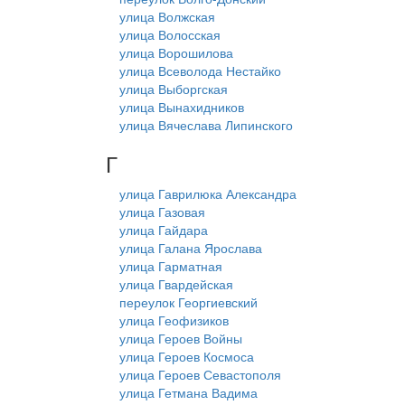
улица Волжская
улица Волосская
улица Ворошилова
улица Всеволода Нестайко
улица Выборгская
улица Вынахидников
улица Вячеслава Липинского
Г
улица Гаврилюка Александра
улица Газовая
улица Гайдара
улица Галана Ярослава
улица Гарматная
улица Гвардейская
переулок Георгиевский
улица Геофизиков
улица Героев Войны
улица Героев Космоса
улица Героев Севастополя
улица Гетмана Вадима