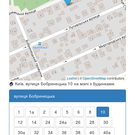
Leaflet
| ©
OpenStreetMap
contributors
🏠 Київ, вулиця Бобринецька 10 на мапі з будинками.
вулиця Бобринецька
1
1а
2
4
5
6
8
10
12
14
24
24а
26
28
30
30а
32
34
36
38
40
40а