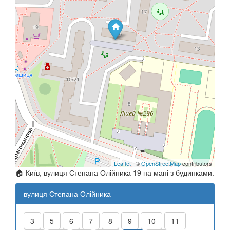
Leaflet
| ©
OpenStreetMap
contributors
🏠 Київ, вулиця Степана Олійника 19 на мапі з будинками.
вулиця Степана Олійника
3
5
6
7
8
9
10
11