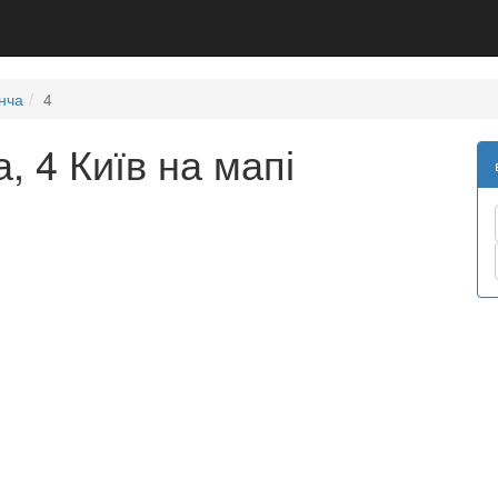
нча
4
, 4 Київ на мапі