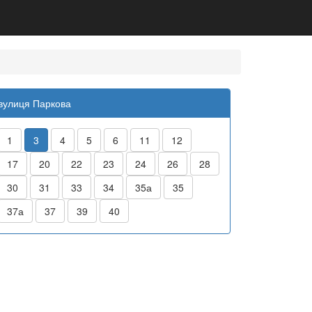
вулиця Паркова
1
3
4
5
6
11
12
17
20
22
23
24
26
28
30
31
33
34
35а
35
37а
37
39
40