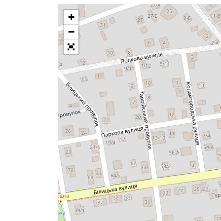
+
Загрузка карты
−