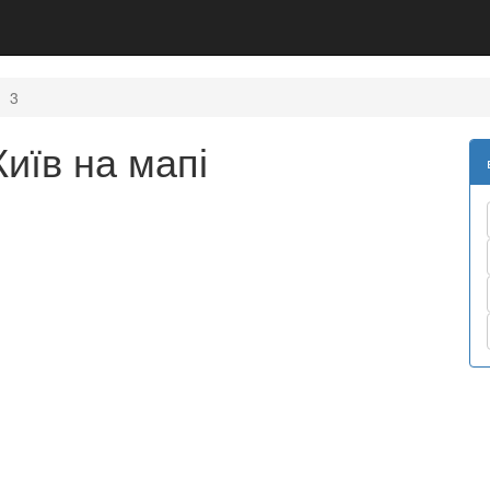
3
иїв на мапі