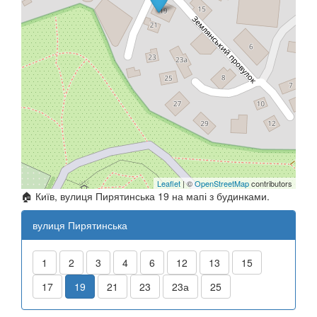
Leaflet
| ©
OpenStreetMap
contributors
🏠 Київ, вулиця Пирятинська 19 на мапі з будинками.
вулиця Пирятинська
1
2
3
4
6
12
13
15
17
19
21
23
23а
25