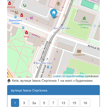
Leaflet
| ©
OpenStreetMap
contributors
🏠 Київ, вулиця Івана Сергієнка 1 на мапі з будинками.
вулиця Івана Сергієнка
1
3
3а
5
7
13
15
16