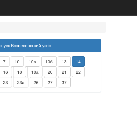
спуск Вознесенський узвіз
7
10
10а
10б
13
14
16
18
18а
20
21
22
23
23а
26
27
37