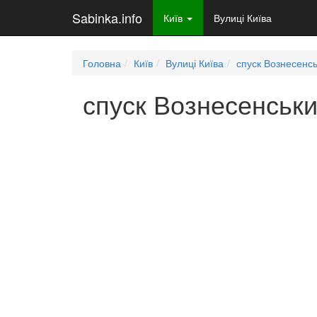
Sabinka.info
Київ
Вулиці Київа
Головна
Київ
Вулиці Київа
спуск Вознесенсь
спуск Вознесенський