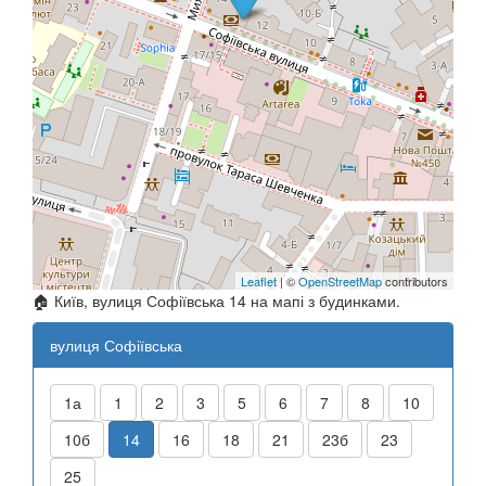
Leaflet
| ©
OpenStreetMap
contributors
🏠 Київ, вулиця Софіївська 14 на мапі з будинками.
вулиця Софіївська
1а
1
2
3
5
6
7
8
10
10б
14
16
18
21
23б
23
25