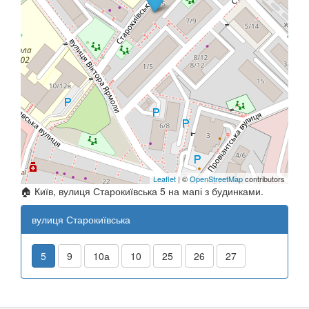
Leaflet
| ©
OpenStreetMap
contributors
🏠 Київ, вулиця Старокиївська 5 на мапі з будинками.
вулиця Старокиївська
5
9
10а
10
25
26
27