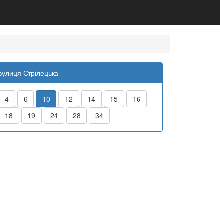
вулиця Стрілецька
4
6
10
12
14
15
16
18
19
24
28
34