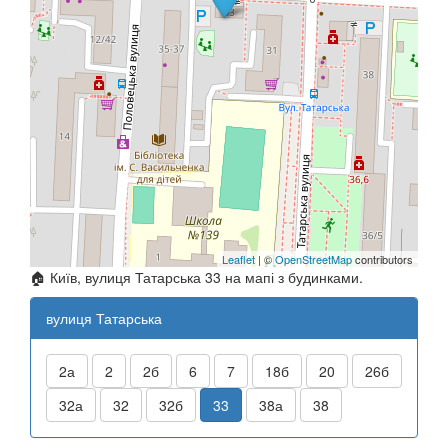
Leaflet
| ©
OpenStreetMap
contributors
🏠 Київ, вулиця Татарська 33 на мапі з будинками.
вулиця Татарська
2а
2
2б
6
7
18б
20
26б
32а
32
32б
33
38а
38