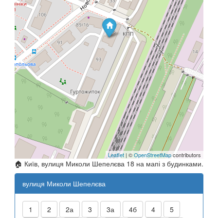
Leaflet
| ©
OpenStreetMap
contributors
🏠 Київ, вулиця Миколи Шепелєва 18 на мапі з будинками.
вулиця Миколи Шепелєва
1
2
2а
3
3а
4б
4
5