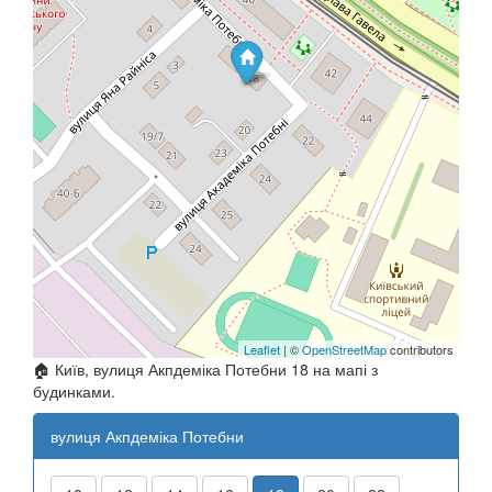
Leaflet
| ©
OpenStreetMap
contributors
🏠 Київ, вулиця Акпдеміка Потебни 18 на мапі з
будинками.
вулиця Акпдеміка Потебни