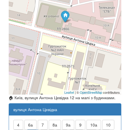
Leaflet
| ©
OpenStreetMap
contributors
🏠 Київ, вулиця Антона Цевідка 12 на мапі з будинками.
вулиця Антона Цевідка
4
6а
7
8а
9а
9
10а
10