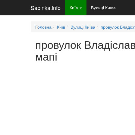
Sabinka.info
Київ
Вулиці Київа
Головна
Київ
Вулиці Київа
провулок Владіс
провулок Владіслав
мапі