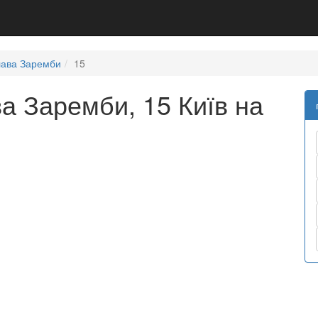
лава Заремби
15
а Заремби, 15 Київ на