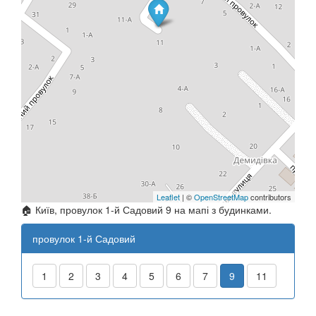
Leaflet
| ©
OpenStreetMap
contributors
🏠 Київ, провулок 1-й Садовий 9 на мапі з будинками.
провулок 1-й Садовий
1
2
3
4
5
6
7
9
11