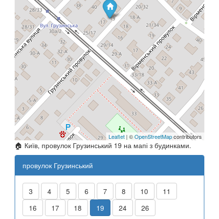
Leaflet
| ©
OpenStreetMap
contributors
🏠 Київ, провулок Грузинський 19 на мапі з будинками.
провулок Грузинський
3
4
5
6
7
8
10
11
16
17
18
19
24
26