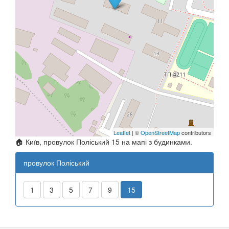
Leaflet
| ©
OpenStreetMap
contributors
🏠 Київ, провулок Поліський 15 на мапі з будинками.
провулок Поліський
1
3
5
7
9
15