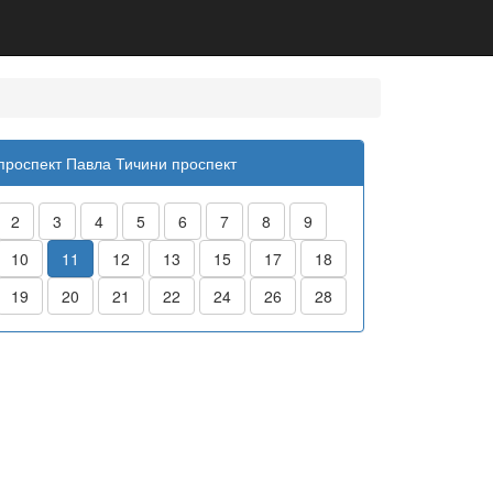
проспект Павла Тичини проспект
2
3
4
5
6
7
8
9
10
11
12
13
15
17
18
19
20
21
22
24
26
28