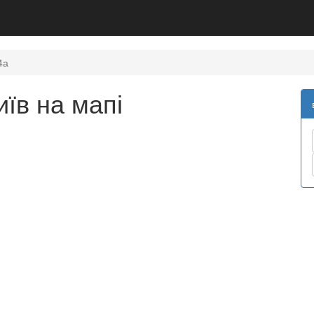
4а
иїв на мапі