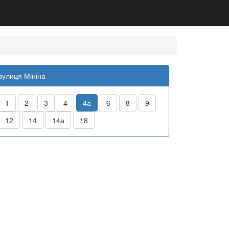
вулиця Мініна
1
2
3
4
4а
6
8
9
12
14
14а
18