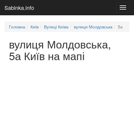
Sabinka.info
Toggl
navig
Головна
Київ
Вулиці Київа
вулиця Молдовська
5а
вулиця Молдовська,
5а Київ на мапі