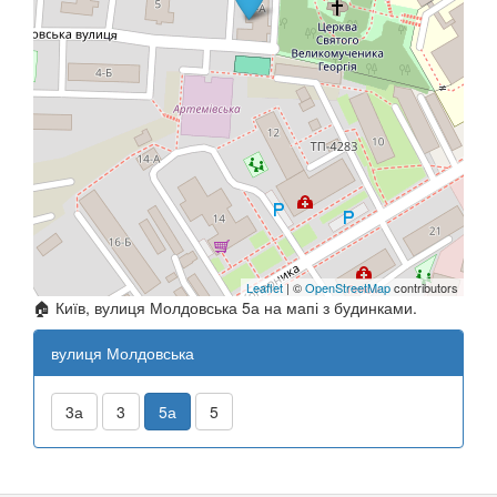
Leaflet
| ©
OpenStreetMap
contributors
🏠 Київ, вулиця Молдовська 5а на мапі з будинками.
вулиця Молдовська
3а
3
5а
5