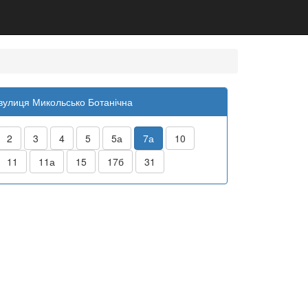
вулиця Микольсько Ботанічна
2
3
4
5
5а
7а
10
11
11а
15
17б
31