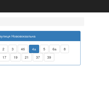
вулиця Нововокзальна
2
3
4б
4а
5
6а
8
17
19
21
37
39