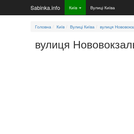
Sabinka.info
Київ
Вулиці Київа
Головна
Київ
Вулиці Київа
вулиця Нововокз
вулиця Нововокзаль