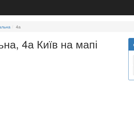
альна
4а
на, 4а Київ на мапі