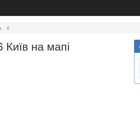
а
6
 Київ на мапі