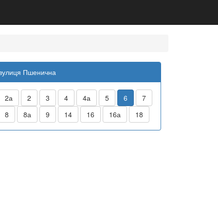
вулиця Пшенична
2а
2
3
4
4а
5
6
7
8
8а
9
14
16
16а
18