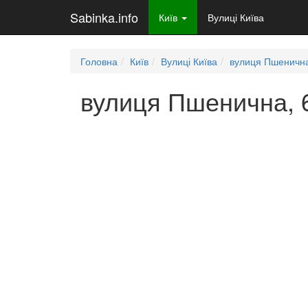
Sabinka.info
Київ
Вулиці Київа
Головна
Київ
Вулиці Київа
вулиця Пшеничн
вулиця Пшенична, 6