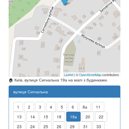
Leaflet
| ©
OpenStreetMap
contributors
🏠 Київ, вулиця Сигнальна 19а на мапі з будинками.
вулиця Сигнальна
1
2
3
4
5
6
8а
11
13
14
15
18
19а
20
22
23
24
25
26
29
31
33