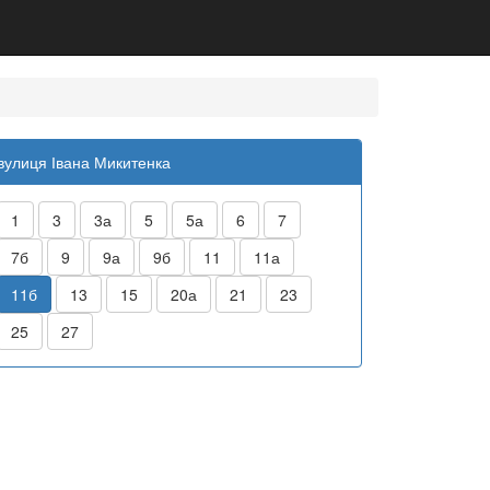
вулиця Івана Микитенка
1
3
3а
5
5а
6
7
7б
9
9а
9б
11
11а
11б
13
15
20а
21
23
25
27