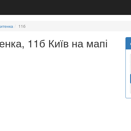
китенка
11б
енка, 11б Київ на мапі