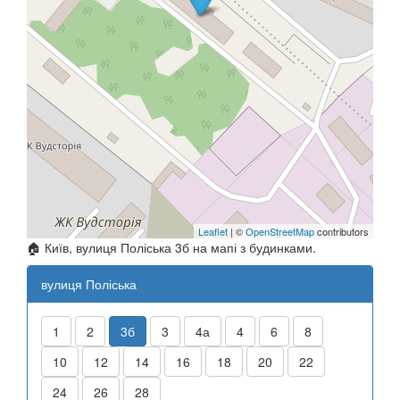
Leaflet
| ©
OpenStreetMap
contributors
🏠 Київ, вулиця Поліська 3б на мапі з будинками.
вулиця Поліська
1
2
3б
3
4а
4
6
8
10
12
14
16
18
20
22
24
26
28