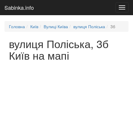
Sabinka.info
Toggl
navig
Головна
Київ
Вулиці Київа
вулиця Поліська
3б
вулиця Поліська, 3б
Київ на мапі