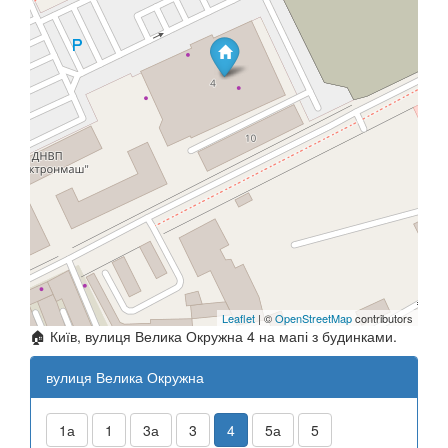
Leaflet
| ©
OpenStreetMap
contributors
🏠 Київ, вулиця Велика Окружна 4 на мапі з будинками.
вулиця Велика Окружна
1а
1
3а
3
4
5а
5