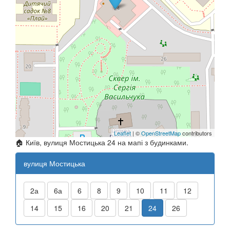
Leaflet
| ©
OpenStreetMap
contributors
🏠 Київ, вулиця Мостицька 24 на мапі з будинками.
вулиця Мостицька
2а
6а
6
8
9
10
11
12
14
15
16
20
21
24
26