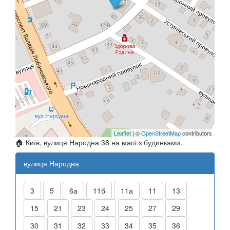
Leaflet
| ©
OpenStreetMap
contributors
🏠 Київ, вулиця Народна 38 на мапі з будинками.
вулиця Народна
3
5
6а
11б
11а
11
13
15
21
23
24
25
27
29
30
31
32
33
34
35
36