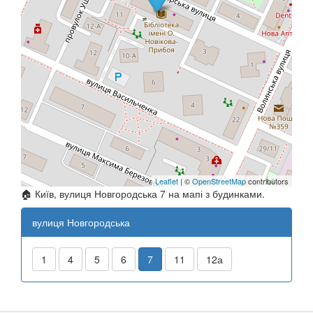
Leaflet
| ©
OpenStreetMap
contributors
🏠 Київ, вулиця Новгородська 7 на мапі з будинками.
вулиця Новгородська
1
4
5
6
7
11
12а