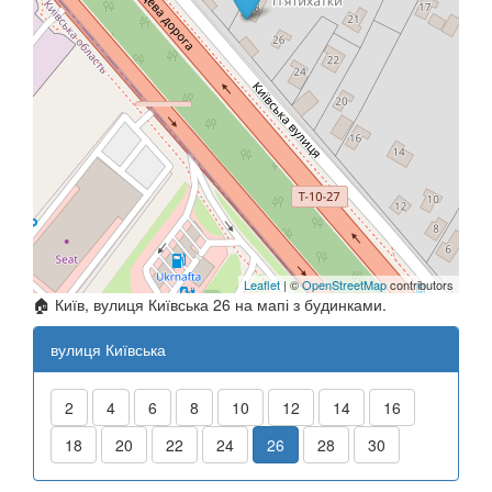
Leaflet
| ©
OpenStreetMap
contributors
🏠 Київ, вулиця Київська 26 на мапі з будинками.
вулиця Київська
2
4
6
8
10
12
14
16
18
20
22
24
26
28
30