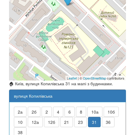
Leaflet
| ©
OpenStreetMap
contributors
🏠 Київ, вулиця Копилівська 31 на мапі з будинками.
вулиця Копилівська
2а
2б
2
4
6
8
10а
10б
10
12а
12б
21
23
31
36
38