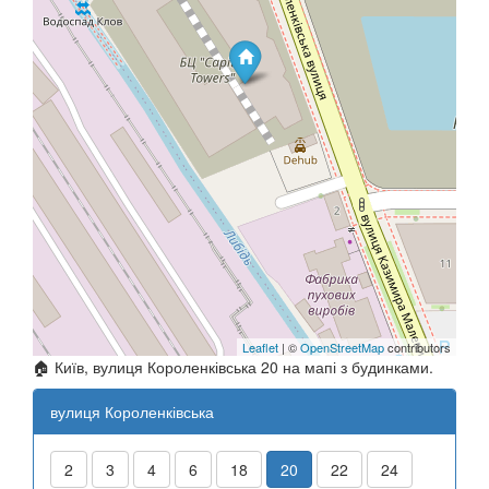
Leaflet
| ©
OpenStreetMap
contributors
🏠 Київ, вулиця Короленківська 20 на мапі з будинками.
вулиця Короленківська
2
3
4
6
18
20
22
24