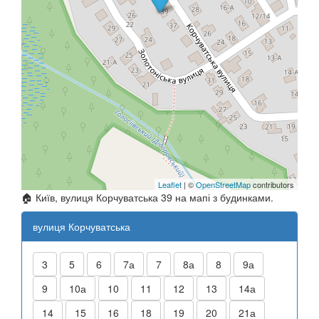
Leaflet
| ©
OpenStreetMap
contributors
🏠 Київ, вулиця Корчуватська 39 на мапі з будинками.
вулиця Корчуватська
3
5
6
7а
7
8а
8
9а
9
10а
10
11
12
13
14а
14
15
16
18
19
20
21а