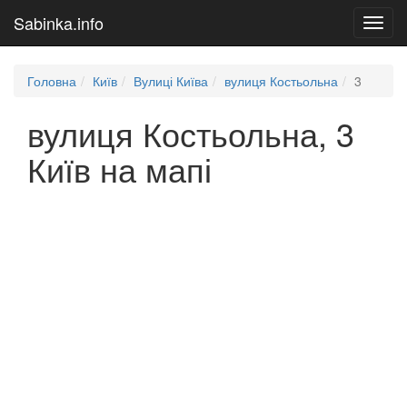
Sabinka.info
Toggl
navig
Головна
Київ
Вулиці Київа
вулиця Костьольна
3
вулиця Костьольна, 3
Київ на мапі