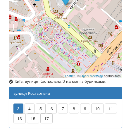
Leaflet
| ©
OpenStreetMap
contributors
🏠 Київ, вулиця Костьольна 3 на мапі з будинками.
вулиця Костьольна
3
4
5
6
7
8
9
10
11
13
15
17