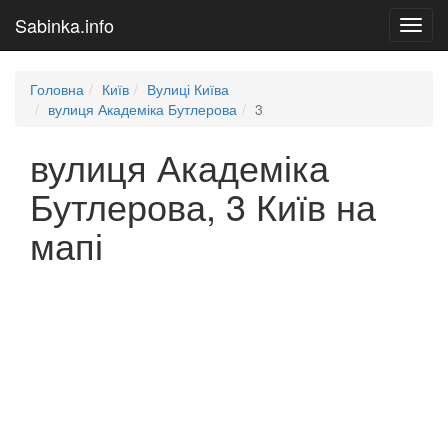
Sabinka.info
Toggl
navig
Головна
Київ
Вулиці Київа
вулиця Академіка Бутлерова
3
вулиця Академіка
Бутлерова, 3 Київ на
мапі