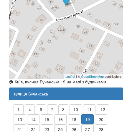
Leaflet
| ©
OpenStreetMap
contributors
🏠 Київ, вулиця Бучанська 19 на мапі з будинками.
вулиця Бучанська
1
4
6
7
8
10
11
12
13
14
15
16
18
19
20
21
22
23
25
26
27
28