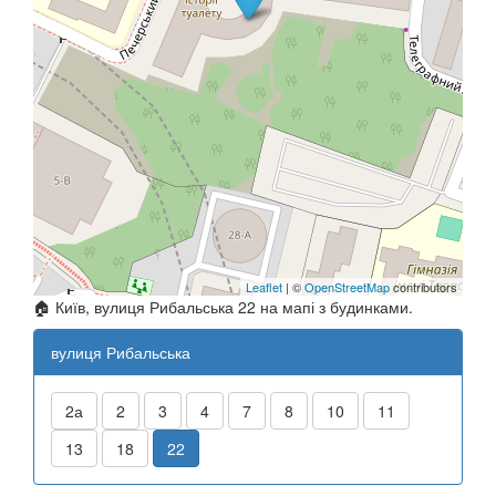
Leaflet
| ©
OpenStreetMap
contributors
🏠 Київ, вулиця Рибальська 22 на мапі з будинками.
вулиця Рибальська
2а
2
3
4
7
8
10
11
13
18
22