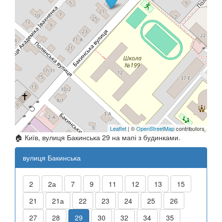
Leaflet
| ©
OpenStreetMap
contributors
🏠 Київ, вулиця Бакинська 29 на мапі з будинками.
вулиця Бакинська
2
2а
7
9
11
12
13
15
21
21а
22
23
24
25
26
27
28
29
30
32
34
35