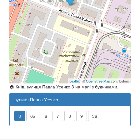
Leaflet
| ©
OpenStreetMap
contributors
🏠 Київ, вулиця Павла Усенко 3 на мапі з будинками.
вулиця Павла Усенко
3
6а
6
7
8
9
36