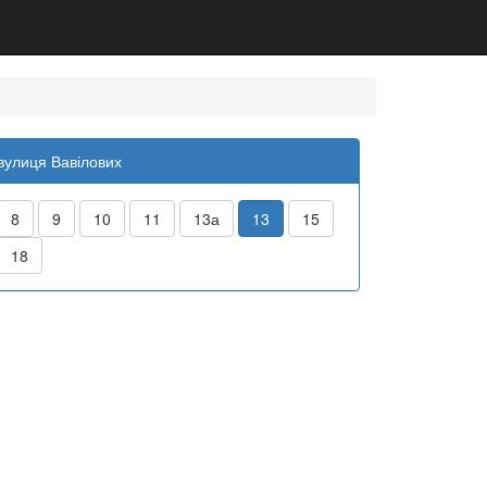
вулиця Вавілових
8
9
10
11
13а
13
15
18