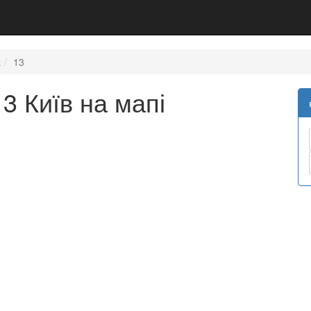
х
13
3 Київ на мапі