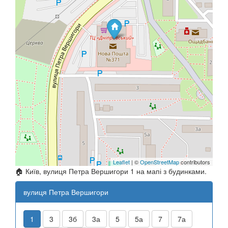
Leaflet
| ©
OpenStreetMap
contributors
🏠 Київ, вулиця Петра Вершигори 1 на мапі з будинками.
вулиця Петра Вершигори
1
3
3б
3а
5
5а
7
7а