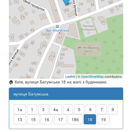
Leaflet
| ©
OpenStreetMap
contributors
🏠 Київ, вулиця Батумська 18 на мапі з будинками.
вулиця Батумська
1а
1
3
4а
4
5
6
7
9
13
15
16
17
18б
18
19