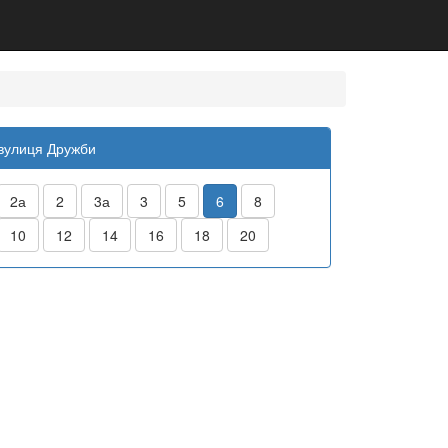
вулиця Дружби
2а
2
3а
3
5
6
8
10
12
14
16
18
20