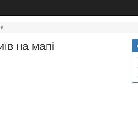
6
иїв на мапі