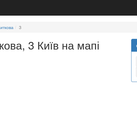
иткова
3
ова, 3 Київ на мапі