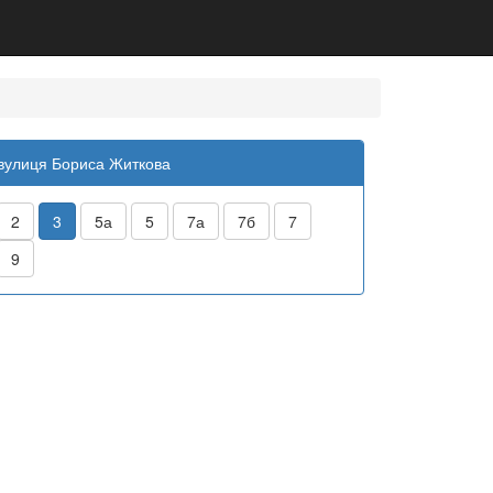
вулиця Бориса Житкова
2
3
5а
5
7а
7б
7
9