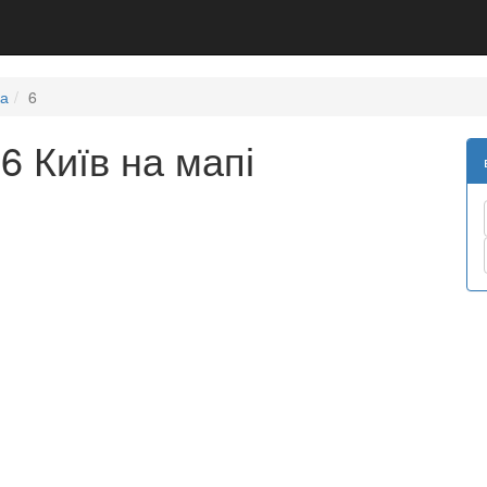
ка
6
6 Київ на мапі