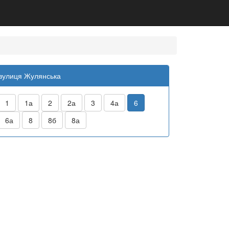
вулиця Жулянська
1
1а
2
2а
3
4а
6
6а
8
8б
8а